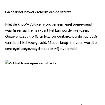
Koppel boekhouding
Software voor de GWW
Ga naar het bewerkscherm van de offerte.
Abonnementen
Software op maat
Met de knop ‘+ Artikel’ wordt er een regel toegevoegd 
Inhuurbonnen / Onderaannemersbonnen
waarin een aangemaakt artikel kan worden gekozen. 
Gegevens, zoals prijs en btw-percentage, worden op basis 
Weekstaten en mandagen
van dit artikel voorgevuld. Met de knop ‘+ invoer’ wordt er 
een regel toegevoegd met een vrij invoerveld.
Eigen mobiele app
Versleepbare tijdsplanning
Teken in Google maps
Geautomatiseerde werkbonnen
Eigen huisstijl