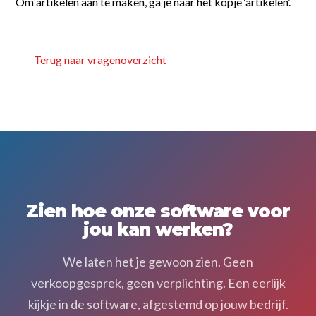
Foto’s en bijlagen
Om artikelen aan te maken, ga je naar het kopje ‘artikelen’.
Terug naar vragenoverzicht
Zien hoe onze software voor
jou kan werken?
We laten het je gewoon zien. Geen
verkoopgesprek, geen verplichting. Een eerlijk
kijkje in de software, afgestemd op jouw bedrijf.