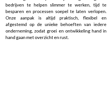
bedrijven te helpen slimmer te werken, tijd te
Koppel boekhouding
Software voor de GWW
besparen en processen soepel te laten verlopen.
Onze aanpak is altijd praktisch, flexibel en
Abonnementen
Software op maat
afgestemd op de unieke behoeften van iedere
Inhuurbonnen / Onderaannemersbonnen
onderneming, zodat groei en ontwikkeling hand in
hand gaan met overzicht en rust.
Weekstaten en mandagen
Eigen mobiele app
Versleepbare tijdsplanning
Teken in Google maps
Geautomatiseerde werkbonnen
Eigen huisstijl