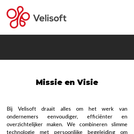
Home
Oplossingen
Planning software
Voor wie
Factureren
Software voor loonbedrijven
Over ons
Missie en Visie
Offertes
Software voor zzp'ers
Missie en Visie
Contact
Voorraadbeheer
Software voor in de bouw
Nieuws
Veelgestelde Vragen
Bij Velisoft draait alles om het werk van
Materieelbeheer
Software voor agrarische sector
ondernemers eenvoudiger, efficiënter en
overzichtelijker maken. We combineren slimme
Webshopbeheer
Software voor groothandels en E-commerce
technologie met persoonlijke begeleiding om