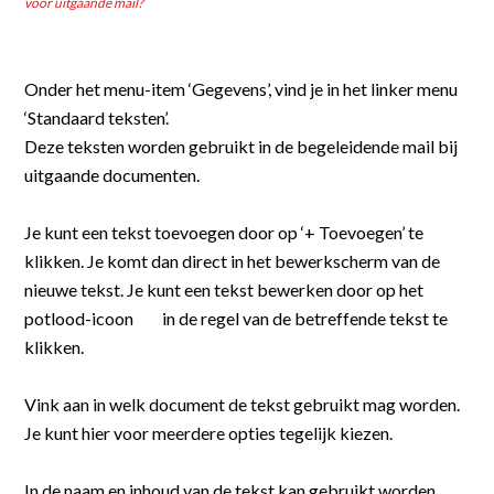
voor uitgaande mail?
Koppel boekhouding
Software voor de GWW
Abonnementen
Software op maat
Onder het menu-item ‘Gegevens’, vind je in het linker menu 
‘Standaard teksten’. 
Inhuurbonnen / Onderaannemersbonnen
Deze teksten worden gebruikt in de begeleidende mail bij 
uitgaande documenten. 
Weekstaten en mandagen
Je kunt een tekst toevoegen door op ‘+ Toevoegen’ te 
Eigen mobiele app
klikken. Je komt dan direct in het bewerkscherm van de 
Versleepbare tijdsplanning
nieuwe tekst. Je kunt een tekst bewerken door op het 
potlood-icoon 
 in de regel van de betreffende tekst te 
Teken in Google maps
klikken.
Geautomatiseerde werkbonnen
Vink aan in welk document de tekst gebruikt mag worden. 
Je kunt hier voor meerdere opties tegelijk kiezen.
Eigen huisstijl
In de naam en inhoud van de tekst kan gebruikt worden 