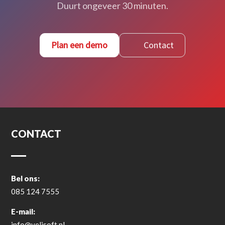
Duurt ongeveer 30 minuten.
Plan een demo
Contact
CONTACT
Bel ons:
085 124 7555
E-mail:
info@velisoft.nl