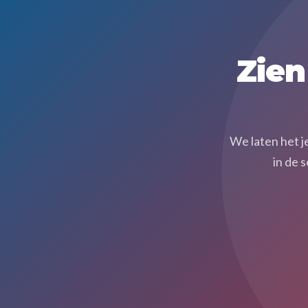
Zien
We laten het j
in de 