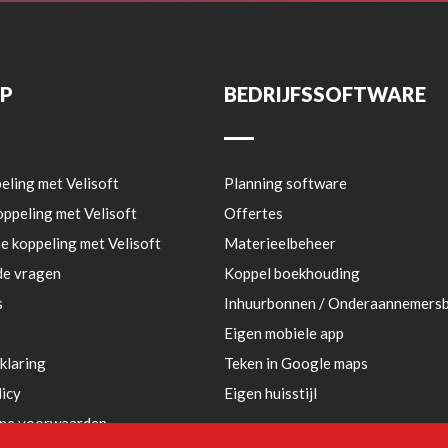
AP
BEDRIJFSSOFTWARE
eling met Velisoft
Planning software
oppeling met Velisoft
Offertes
e koppeling met Velisoft
Materieelbeheer
de vragen
Koppel boekhouding
s
Inhuurbonnen / Onderaannemers
Eigen mobiele app
klaring
Teken in Google maps
licy
Eigen huisstijl
ne voorwaarden