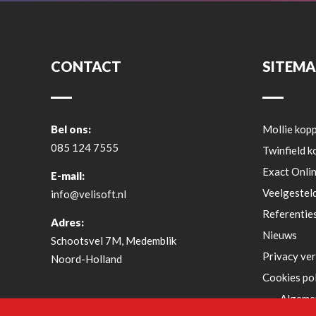
CONTACT
SITEM
Bel ons:
Mollie kopp
085 124 7555
Twinfield k
Exact Onlin
E-mail:
Veelgestel
info@velisoft.nl
Referentie
Adres:
Nieuws
Schootsvel 7M, Medemblik
Privacy ver
Noord-Holland
Cookies po
Algeme