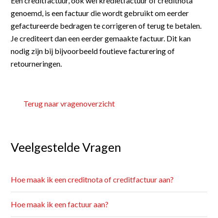
Een creditfactuur, ook wel kredietfactuur of creditnota 
Koppel boekhouding
Software voor de GWW
genoemd, is een factuur die wordt gebruikt om eerder 
gefactureerde bedragen te corrigeren of terug te betalen. 
Abonnementen
Software op maat
Je crediteert dan een eerder gemaakte factuur. Dit kan 
nodig zijn bij bijvoorbeeld foutieve facturering of 
Inhuurbonnen / Onderaannemersbonnen
retourneringen.
Weekstaten en mandagen
Terug naar vragenoverzicht
Eigen mobiele app
Versleepbare tijdsplanning
Veelgestelde Vragen
Teken in Google maps
Geautomatiseerde werkbonnen
Hoe maak ik een creditnota of creditfactuur aan?
Eigen huisstijl
Hoe maak ik een factuur aan?