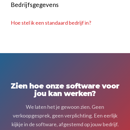
Bedrijfsgegevens
Koppel boekhouding
Software voor de GWW
Abonnementen
Software op maat
Hoe stel ik een standaard bedrijf in?
Inhuurbonnen / Onderaannemersbonnen
Weekstaten en mandagen
Eigen mobiele app
Versleepbare tijdsplanning
Zien hoe onze software voor
Teken in Google maps
jou kan werken?
Geautomatiseerde werkbonnen
We laten het je gewoon zien. Geen
verkoopgesprek, geen verplichting. Een eerlijk
Eigen huisstijl
kijkje in de software, afgestemd op jouw bedrijf.